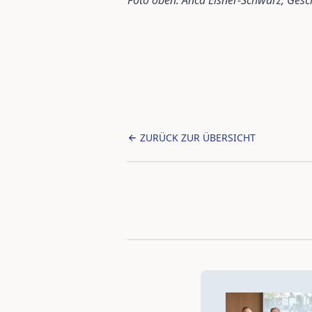
Foto oben: Anca Eisner-Schwarz, Gesch
ZURÜCK ZUR ÜBERSICHT