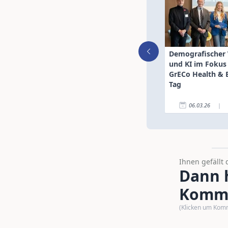
Demografischer
und KI im Fokus
GrECo Health & 
Tag
06.03.26
|
Ihnen gefällt 
Dann h
Komme
(Klicken um Kom