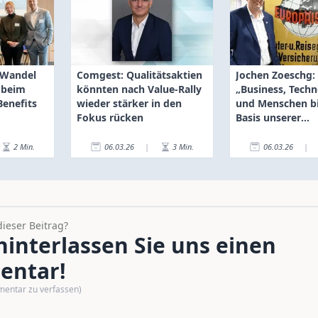
 Wandel
Comgest: Qualitätsaktien
Jochen Zoeschg:
 beim
könnten nach Value-Rally
„Business, Techn
Benefits
wieder stärker in den
und Menschen bi
Fokus rücken
Basis unserer
Entwicklung“
2
Min.
06.03.26
|
3
Min.
06.03.26
|
dieser Beitrag?
interlassen Sie uns einen
ntar!
mentar zu verfassen)