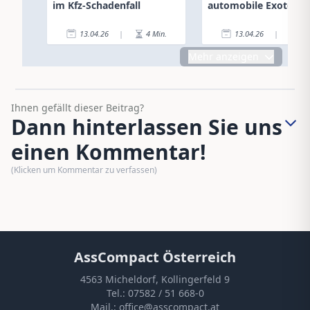
im Kfz-Schadenfall
automobile Exoten
13.04.26
|
4
Min.
13.04.26
|
2
Mehr anzeigen
Ihnen gefällt dieser Beitrag?
Dann hinterlassen Sie uns
einen Kommentar!
(Klicken um Kommentar zu verfassen)
AssCompact Österreich
4563 Micheldorf, Kollingerfeld 9
Tel.:
07582 / 51 668-0
Mail.:
office@asscompact.at