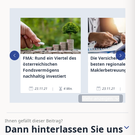
FMA: Rund ein Viertel des
Die Versicherer mit d
österreichischen
besten regionalen
Fondsvermögens
Maklerbetreuung
nachhaltig investiert
23.11.21
|
4
Min.
23.11.21
|
4
Mehr anzeigen
Ihnen gefällt dieser Beitrag?
Dann hinterlassen Sie uns