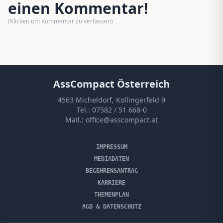
einen Kommentar!
(Klicken um Kommentar zu verfassen)
AssCompact Österreich
4563 Micheldorf, Kollingerfeld 9
Tel.:
07582 / 51 668-0
Mail.:
office@asscompact.at
IMPRESSUM
MEDIADATEN
BEGEHRENSANTRAG
KARRIERE
THEMENPLAN
AGB & DATENSCHUTZ