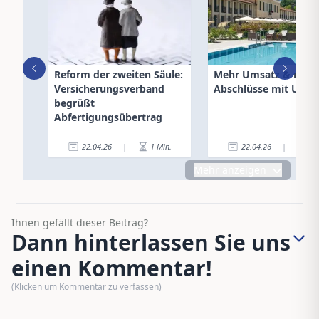
Reform der zweiten Säule:
Mehr Umsatz & meh
Versicherungsverband
Abschlüsse mit Urlau
begrüßt
Abfertigungsübertrag
22.04.26
|
1
Min.
22.04.26
|
2
Mehr anzeigen
Ihnen gefällt dieser Beitrag?
Dann hinterlassen Sie uns
einen Kommentar!
(Klicken um Kommentar zu verfassen)