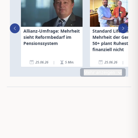
Allianz-Umfrage: Mehrheit
Standard Life-Umfrag
sieht Reformbedarf im
Mehrheit der Genera
Pensionssystem
50+ plant Ruhestand
finanziell nicht
25.06.26
|
5
Min.
25.06.26
|
4
Mehr anzeigen