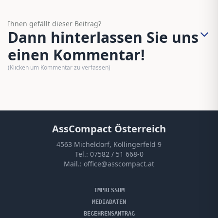
Ihnen gefällt dieser Beitrag?
Dann hinterlassen Sie uns
einen Kommentar!
(Klicken um Kommentar zu verfassen)
AssCompact Österreich
4563 Micheldorf, Kollingerfeld 9
Tel.:
07582 / 51 668-0
Mail.:
office@asscompact.at
IMPRESSUM
MEDIADATEN
BEGEHRENSANTRAG