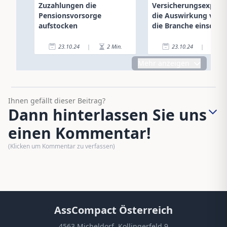
Zuzahlungen die
Versicherungsexpert
Pensionsvorsorge
die Auswirkung von K
aufstocken
die Branche einschät
23.10.24
|
2
Min.
23.10.24
|
6
Mehr anzeigen
Ihnen gefällt dieser Beitrag?
Dann hinterlassen Sie uns
einen Kommentar!
(Klicken um Kommentar zu verfassen)
AssCompact Österreich
4563 Micheldorf, Kollingerfeld 9