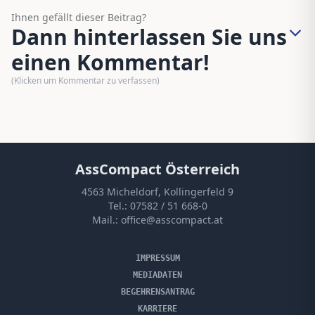
Ihnen gefällt dieser Beitrag?
Dann hinterlassen Sie uns
einen Kommentar!
(Klicken um Kommentar zu verfassen)
AssCompact Österreich
4563 Micheldorf, Kollingerfeld 9
Tel.:
07582 / 51 668-0
Mail.:
office@asscompact.at
IMPRESSUM
MEDIADATEN
BEGEHRENSANTRAG
KARRIERE