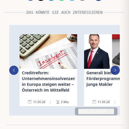
DAS KÖNNTE SIE AUCH INTERESSIEREN
Creditreform:
Generali bietet
Unternehmensinsolvenzen
Förderprogramm für
in Europa steigen weiter –
junge Makler
Österreich im Mittelfeld
11.05.26
|
3
Min.
11.05.26
|
2
Mehr anzeigen