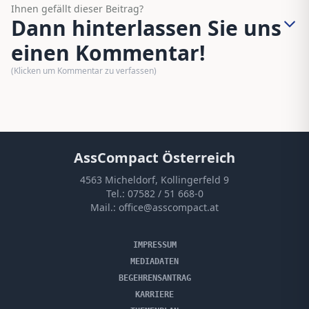
Ihnen gefällt dieser Beitrag?
Dann hinterlassen Sie uns
einen Kommentar!
(Klicken um Kommentar zu verfassen)
AssCompact Österreich
4563 Micheldorf, Kollingerfeld 9
Tel.:
07582 / 51 668-0
Mail.:
office@asscompact.at
IMPRESSUM
MEDIADATEN
BEGEHRENSANTRAG
KARRIERE