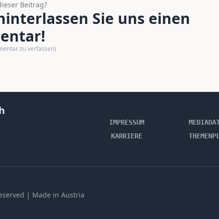
dieser Beitrag?
interlassen Sie uns einen
ntar!
mentar zu verfassen)
h
IMPRESSUM
MEDIADA
KARRIERE
THEMENP
 reserved | Made in Austria