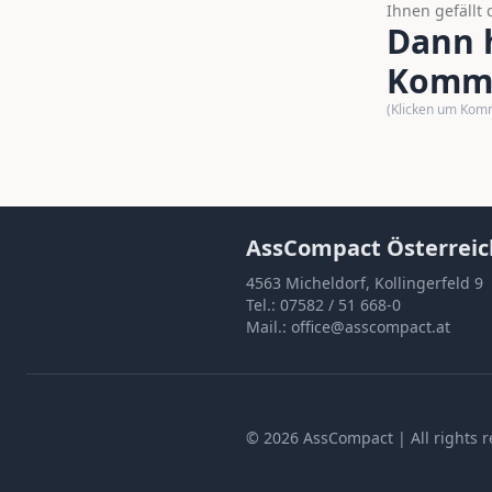
Ihnen gefällt 
Dann h
Komme
(Klicken um Kom
AssCompact Österreic
4563 Micheldorf, Kollingerfeld 9
Tel.:
07582 / 51 668-0
Mail.:
office@asscompact.at
©
2026
AssCompact
| All rights