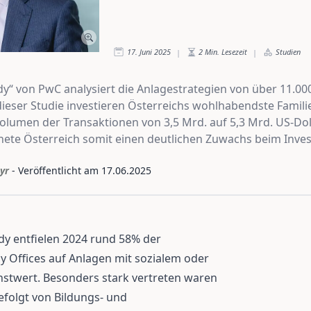
17. Juni 2025
2
Min. Lesezeit
Studien
|
|
udy“ von PwC analysiert die Anlagestrategien von über 11.000
dieser Studie investieren Österreichs wohlhabendste Famil
olumen der Transaktionen von 3,5 Mrd. auf 5,3 Mrd. US-Doll
nete Österreich somit einen deutlichen Zuwachs beim Inves
yr
- Veröffentlicht am
17.06.2025
udy entfielen 2024 rund 58% der
y Offices auf Anlagen mit sozialem oder
stwert. Besonders stark vertreten waren
efolgt von Bildungs- und