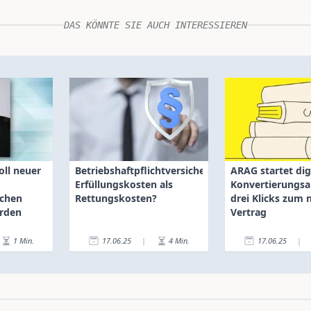
DAS KÖNNTE SIE AUCH INTERESSIEREN
oll neuer
Betriebshaftpflichtversicherung:
ARAG startet dig
Erfüllungskosten als
Konvertierungsa
schen
Rettungskosten?
drei Klicks zum 
erden
Vertrag
1
Min.
17.06.25
|
4
Min.
17.06.25
|