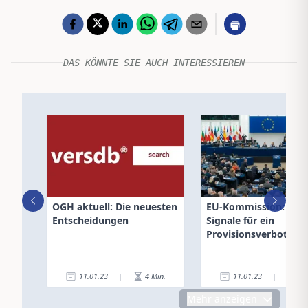
DAS KÖNNTE SIE AUCH INTERESSIEREN
OGH aktuell: Die neuesten
EU-Kommission: Deut
Entscheidungen
Signale für ein
Provisionsverbot
11.01.23
|
4
Min.
11.01.23
|
3
Mehr anzeigen