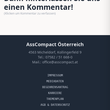
einen Kommentar!
(Klicken um Kommentar zu verfassen)
AssCompact Österreich
4563 Micheldorf, Kollingerfeld 9
Tel.:
07582 / 51 668-0
Mail.:
office@asscompact.at
IMPRESSUM
MEDIADATEN
BEGEHRENSANTRAG
KARRIERE
THEMENPLAN
AGB & DATENSCHUTZ