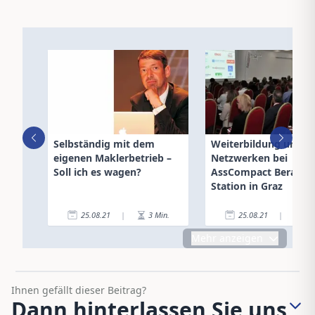
Selbständig mit dem
Weiterbildung und
eigenen Maklerbetrieb –
Netzwerken bei
Soll ich es wagen?
AssCompact Beratert
Station in Graz
25.08.21
|
3
Min.
25.08.21
|
5
Mehr anzeigen
Ihnen gefällt dieser Beitrag?
Dann hinterlassen Sie uns