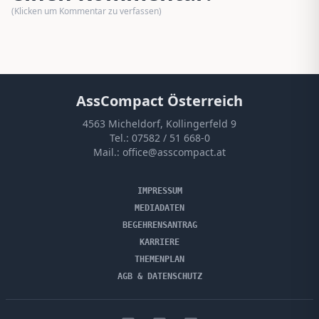
(Klicken um Kommentar zu verfassen)
AssCompact Österreich
4563 Micheldorf, Kollingerfeld 9
Tel.:
07582 / 51 668-0
Mail.:
office@asscompact.at
IMPRESSUM
MEDIADATEN
BEGEHRENSANTRAG
KARRIERE
THEMENPLAN
AGB & DATENSCHUTZ