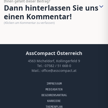
Ihnen gefällt dieser Beitrag?
Dann hinterlassen Sie uns
einen Kommentar!
(Klicken um Kommentar zu verfassen)
AssCompact Österreich
4563 Micheldorf, Kollingerfeld 9
Tel.:
07582 / 51 668-0
Mail.:
office@asscompact.at
IMPRESSUM
MEDIADATEN
BEGEHRENSANTRAG
KARRIERE
THEMENPLAN