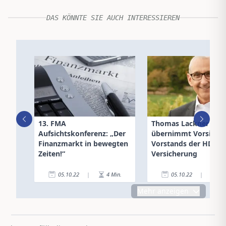
DAS KÖNNTE SIE AUCH INTERESSIEREN
13. FMA
Thomas Lackner
Aufsichtskonferenz: „Der
übernimmt Vorsitz d
Finanzmarkt in bewegten
Vorstands der HDI
Zeiten!“
Versicherung
05.10.22
|
4
Min.
05.10.22
|
4
Mehr anzeigen