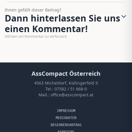
Ihnen gefällt dieser Beitrag?
Dann hinterlassen Sie uns
einen Kommentar!
(Klicken um Kommentar zu verfassen)
AssCompact Österreich
4563 Micheldorf, Kollingerfeld 9
Tel.:
07582 / 51 668-0
Mail.:
office@asscompact.at
IMPRESSUM
MEDIADATEN
BEGEHRENSANTRAG
KARRIERE