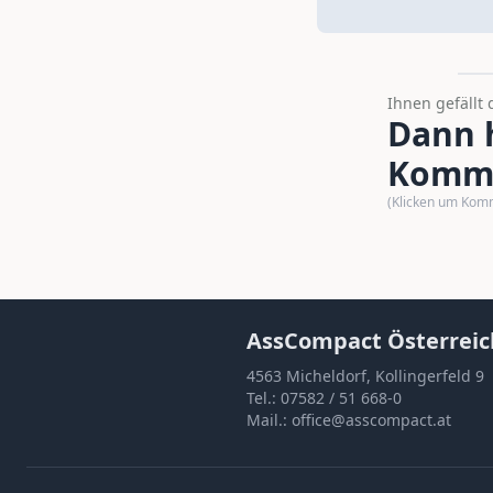
Ihnen gefällt 
Dann h
Komme
(Klicken um Kom
AssCompact Österreic
4563 Micheldorf, Kollingerfeld 9
Tel.:
07582 / 51 668-0
Mail.:
office@asscompact.at