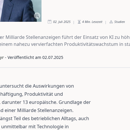
02. Juli 2025
4
Min. Lesezeit
Studien
|
|
er Milliarde Stellenanzeigen führt der Einsatz von KI zu h
einem nahezu vervierfachten Produktivitätswachstum in st
yr
- Veröffentlicht am
02.07.2025
 untersucht die Auswirkungen von
schäftigung, Produktivität und
n, darunter 13 europäische. Grundlage der
d einer Milliarde Stellenanzeigen.
ängst Teil des betrieblichen Alltags, auch
t unmittelbar mit Technologie in