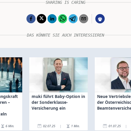
SHARING IS CARING
DAS KÖNNTE SIE AUCH INTERESSIEREN
ungskraft
muki führt Baby-Option in
Neue Vertriebsle
ren –
der Sonderklasse-
der Österreichis
Versicherung ein
Beamtenversich
keln
6
Min.
02.07.25
|
1
Min.
01.07.25
|