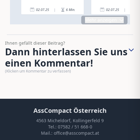
02.07.25
|
6
Min.
02.07.25
|
4
Mehr anzeigen
Ihnen gefällt dieser Beitrag?
Dann hinterlassen Sie uns
einen Kommentar!
(Klicken um Kommentar zu verfassen)
AssCompact Österreich
4563 Micheldorf, Kollingerfeld 9
Tel.:
07582 / 51 668-0
Mail.:
office@asscompact.at