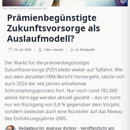
(Bild:
©Jürgen Fälchle - stock.adobe.com
)
Prämienbegünstigte
Zukunftsvorsorge als
Auslaufmodell?
24. Juli 2025
1
Min. Lesezeit
Im Blickpunkt
|
|
Der Markt für die prämienbegünstigte
Zukunftsvorsorge (PZV) bleibt weiter auf Talfahrt. Wie
aus dem aktuellen FMA-Bericht hervorgeht, setzte sich
auch 2024 der seit Jahren anhaltende
Schrumpfungsprozess fort. Nur noch rund 782.000
aktive Verträge werden aktuell gezählt – das ist nicht
nur ein Rückgang von 6,8 % gegenüber dem Vorjahr,
sondern bedeutet auch eine Rückkehr auf das Niveau
des Einführungsjahres 2005.
Redakteur/in:
Andreas Richter
- Veröffentlicht am