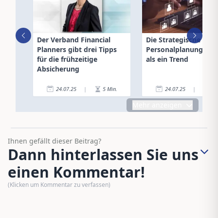
Der Verband Financial
Die Strategische
Planners gibt drei Tipps
Personalplanung – m
für die frühzeitige
als ein Trend
Absicherung
24.07.25
|
5
Min.
24.07.25
|
3
Mehr anzeigen
Ihnen gefällt dieser Beitrag?
Dann hinterlassen Sie uns
einen Kommentar!
(Klicken um Kommentar zu verfassen)