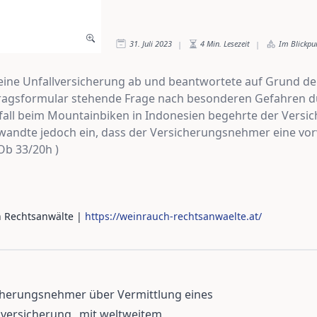
31. Juli 2023
4
Min. Lesezeit
Im Blickpu
|
|
eine Unfallversicherung ab und beantwortete auf Grund de
ragsformular stehende Frage nach besonderen Gefahren d
nfall beim Mountainbiken in Indonesien begehrte der Vers
 wandte jedoch ein, dass der Versicherungsnehmer eine vor
Ob 33/20h )
h Rechtsanwälte
|
https://weinrauch-rechtsanwaelte.at/
icherungsnehmer über Vermittlung eines
lversicherung „mit weltweitem