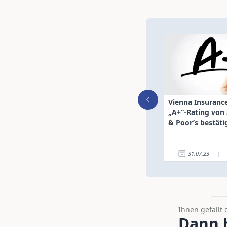
Vienna Insuranc
„A+“-Rating von
& Poor’s bestäti
31.07.23
|
Ihnen gefällt 
Dann h