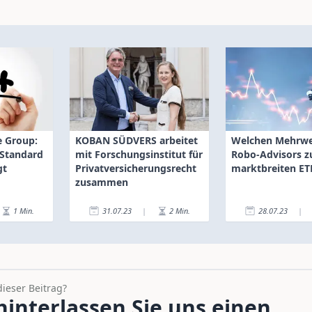
e Group:
KOBAN SÜDVERS arbeitet
Welchen Mehrwe
 Standard
mit Forschungsinstitut für
Robo-Advisors z
gt
Privatversicherungsrecht
marktbreiten ET
zusammen
1
Min.
31.07.23
|
2
Min.
28.07.23
|
dieser Beitrag?
interlassen Sie uns einen