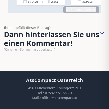
30.04.25
|
2
Min.
30.04.25
|
2
Mehr anzeigen
Ihnen gefällt dieser Beitrag?
Dann hinterlassen Sie uns
einen Kommentar!
(Klicken um Kommentar zu verfassen)
AssCompact Österreich
4563 Micheldorf, Kollingerfeld 9
Tel.:
07582 / 51 668-0
Mail.:
office@asscompact.at