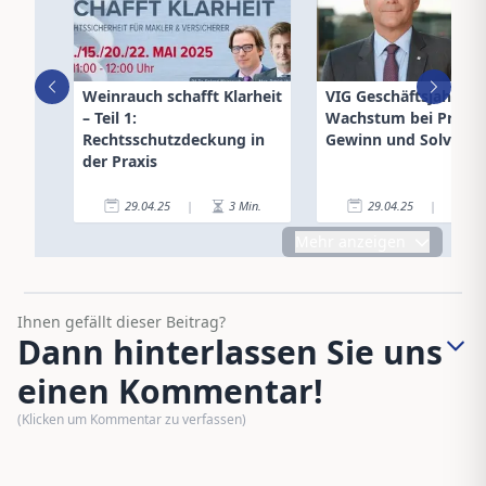
Weinrauch schafft Klarheit
VIG Geschäftsjahr 202
– Teil 1:
Wachstum bei Prämi
Rechtsschutzdeckung in
Gewinn und Solvenz
der Praxis
29.04.25
|
3
Min.
29.04.25
|
2
Mehr anzeigen
Ihnen gefällt dieser Beitrag?
Dann hinterlassen Sie uns
einen Kommentar!
(Klicken um Kommentar zu verfassen)