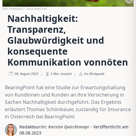
(Bild:
©lovelyday12 - stock.adobe.com
)
Nachhaltigkeit:
Transparenz,
Glaubwürdigkeit und
konsequente
Kommunikation vonnöten
08. August 2023
5
Min. Lesezeit
Im Blickpunkt
|
|
BearingPoint hat eine Studie zur Erwartungshaltung
von Kundinnen und Kunden an ihre Versicherung in
Sachen Nachhaltigkeit durchgeführt. Das Ergebnis
erläutert Thomas Schönbauer, zuständig für Insurance
in Österreich bei BearingPoint.
Redakteur/in:
Kerstin Quirchtmayr
- Veröffentlicht am
08.08.2023