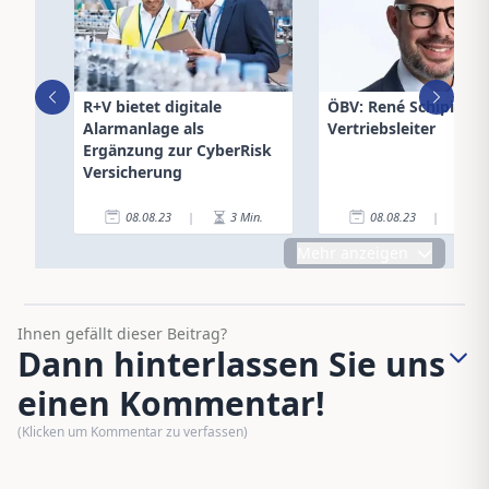
R+V bietet digitale
ÖBV: René Schipits n
Alarmanlage als
Vertriebsleiter
Ergänzung zur CyberRisk
Versicherung
08.08.23
|
3
Min.
08.08.23
|
2
Mehr anzeigen
Ihnen gefällt dieser Beitrag?
Dann hinterlassen Sie uns
einen Kommentar!
(Klicken um Kommentar zu verfassen)