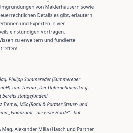
er Umgründungen von Maklerhäusern sowie
euerrechtlichen Details es gibt, erläutern
rtinnen und Experten in vier
eils einstündigen Vorträgen.
 Wissen zu erweitern und fundierte
treffen!
A Mag. Philipp Summereder (Summereder
 GmbH) zum Thema „Der Unternehmenskauf-
t bereits stattgefunden!
nz Tremel, MSc (Raml & Partner Steuer- und
a „Finanzamt - die erste Hürde“ - hat
 Mag. Alexander Milla (Hasch und Partner