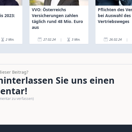
VVO: Österreichs
Pflichten des Ve
is 2023:
Versicherungen zahlen
bei Auswahl des
täglich rund 48 Mio. Euro
Vertriebsweges
aus
2
Min.
27.02.24
|
3
Min.
26.02.24
|
dieser Beitrag?
interlassen Sie uns einen
ntar!
mentar zu verfassen)