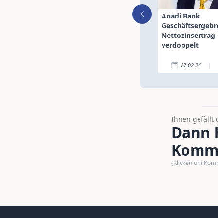
Anadi Bank
Geschäftsergebn
Nettozinsertrag
verdoppelt
27.02.24
|
Ihnen gefällt 
Dann h
Komme
(Klicken um Kom