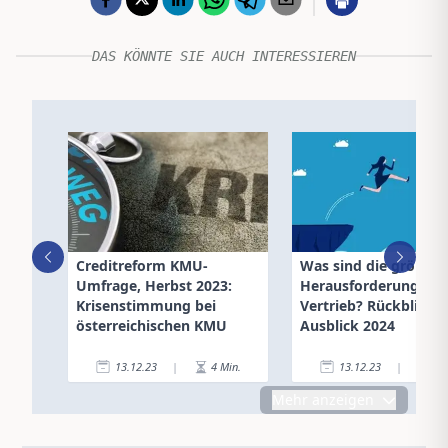
DAS KÖNNTE SIE AUCH INTERESSIEREN
Creditreform KMU-
Was sind die größten
Umfrage, Herbst 2023:
Herausforderungen 
Krisenstimmung bei
Vertrieb? Rückblick 2
österreichischen KMU
Ausblick 2024
13.12.23
|
4
Min.
13.12.23
|
6
Mehr anzeigen