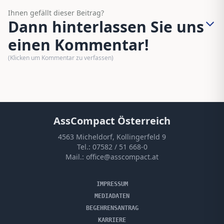
Ihnen gefällt dieser Beitrag?
Dann hinterlassen Sie uns
einen Kommentar!
(Klicken um Kommentar zu verfassen)
AssCompact Österreich
4563 Micheldorf, Kollingerfeld 9
Tel.:
07582 / 51 668-0
Mail.:
office@asscompact.at
IMPRESSUM
MEDIADATEN
BEGEHRENSANTRAG
KARRIERE