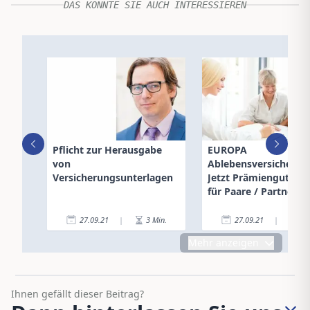
DAS KÖNNTE SIE AUCH INTERESSIEREN
Pflicht zur Herausgabe
EUROPA
von
Ablebensversicherun
Versicherungsunterlagen
Jetzt Prämienguthab
für Paare / Partnern
27.09.21
|
3
Min.
27.09.21
|
2
Mehr anzeigen
Ihnen gefällt dieser Beitrag?