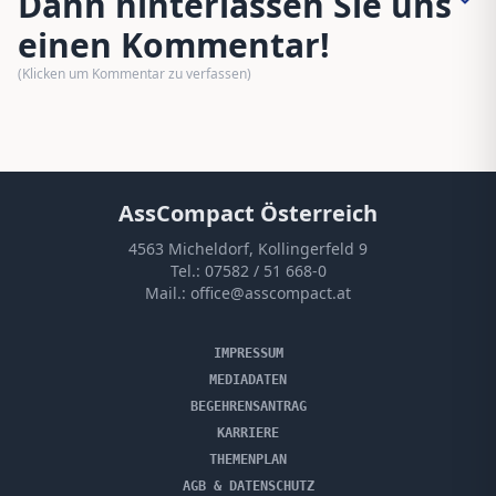
Dann hinterlassen Sie uns
einen Kommentar!
(Klicken um Kommentar zu verfassen)
AssCompact Österreich
4563 Micheldorf, Kollingerfeld 9
Tel.:
07582 / 51 668-0
Mail.:
office@asscompact.at
IMPRESSUM
MEDIADATEN
BEGEHRENSANTRAG
KARRIERE
THEMENPLAN
AGB & DATENSCHUTZ