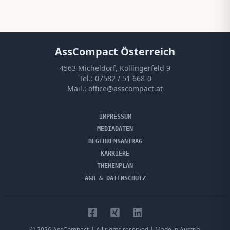
AssCompact Österreich
4563 Micheldorf, Kollingerfeld 9
Tel.:
07582 / 51 668-0
Mail.:
office@asscompact.at
IMPRESSUM
MEDIADATEN
BEGEHRENSANTRAG
KARRIERE
THEMENPLAN
AGB & DATENSCHUTZ
©
2026
AssCompact
| All rights reserved | Made in Austria