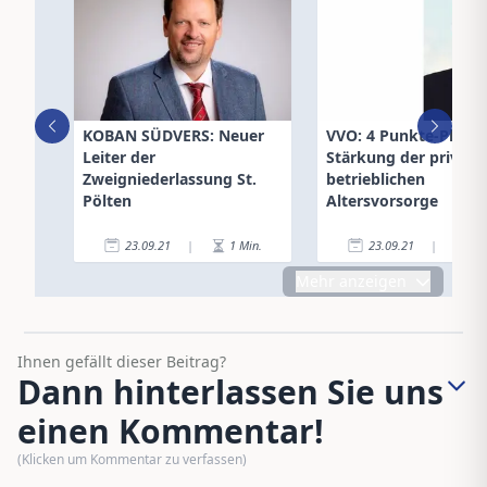
KOBAN SÜDVERS: Neuer
VVO: 4 Punkte-Plan z
Leiter der
Stärkung der private
Zweigniederlassung St.
betrieblichen
Pölten
Altersvorsorge
23.09.21
|
1
Min.
23.09.21
|
6
Mehr anzeigen
Ihnen gefällt dieser Beitrag?
Dann hinterlassen Sie uns
einen Kommentar!
(Klicken um Kommentar zu verfassen)