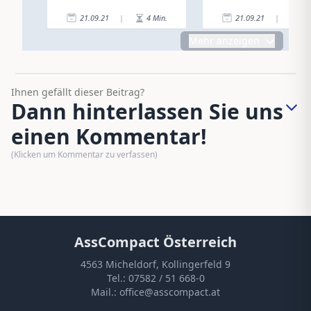
den Plan
21.09.21
|
4
Min.
21.09.21
|
7
Mehr anzeigen
Ihnen gefällt dieser Beitrag?
Dann hinterlassen Sie uns
einen Kommentar!
(Klicken um Kommentar zu verfassen)
AssCompact Österreich
4563 Micheldorf, Kollingerfeld 9
Tel.:
07582 / 51 668-0
Mail.:
office@asscompact.at