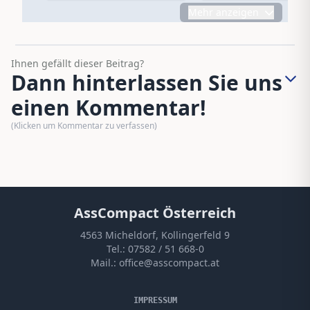
Mehr anzeigen
Ihnen gefällt dieser Beitrag?
Dann hinterlassen Sie uns
einen Kommentar!
(Klicken um Kommentar zu verfassen)
AssCompact Österreich
4563 Micheldorf, Kollingerfeld 9
Tel.:
07582 / 51 668-0
Mail.:
office@asscompact.at
IMPRESSUM