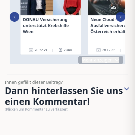
DONAU Versicherung
Neue Cloud-
unterstützt Krebshilfe
Ausfallversicherung i
Wien
Österreich erhältlich
20.12.21
|
2
Min.
20.12.21
|
1
Mehr anzeigen
Ihnen gefällt dieser Beitrag?
Dann hinterlassen Sie uns
einen Kommentar!
(Klicken um Kommentar zu verfassen)