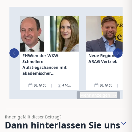
FHWien der WKW:
Neue Regionalleitung
Schnellere
ARAG Vertrieb
Aufstiegschancen mit
akademischer
Versicherungsausbildung
01.10.24
|
4
Min.
01.10.24
|
1
Mehr anzeigen
Ihnen gefällt dieser Beitrag?
Dann hinterlassen Sie uns