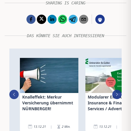
SHARING IS CARING
DAS KÖNNTE SIE AUCH INTERESSIEREN
Knalleffekt: Merkur
Modularer EMBA
Versicherung übernimmt
Insurance & Financial
NÜRNBERGER!
Services / Advertorial
13.12.21
|
2
Min.
13.12.21
|
2