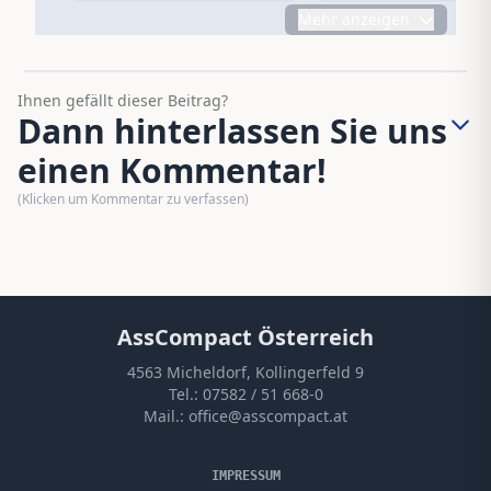
Mehr anzeigen
Ihnen gefällt dieser Beitrag?
Dann hinterlassen Sie uns
einen Kommentar!
(Klicken um Kommentar zu verfassen)
AssCompact Österreich
4563 Micheldorf, Kollingerfeld 9
Tel.:
07582 / 51 668-0
Mail.:
office@asscompact.at
IMPRESSUM