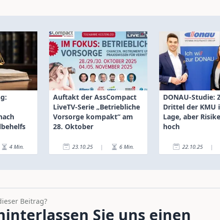
g:
Auftakt der AssCompact
DONAU-Studie: 
LiveTV-Serie „Betriebliche
Drittel der KMU 
nach
Vorsorge kompakt“ am
Lage, aber Risik
lbehelfs
28. Oktober
hoch
4
Min.
23.10.25
|
6
Min.
22.10.25
|
dieser Beitrag?
interlassen Sie uns einen