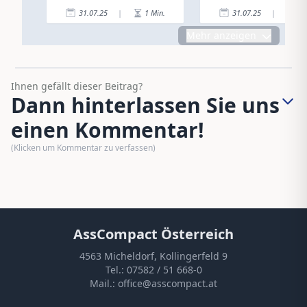
31.07.25
|
1
Min.
31.07.25
|
2
Mehr anzeigen
Ihnen gefällt dieser Beitrag?
Dann hinterlassen Sie uns
einen Kommentar!
(Klicken um Kommentar zu verfassen)
AssCompact Österreich
4563 Micheldorf, Kollingerfeld 9
Tel.:
07582 / 51 668-0
Mail.:
office@asscompact.at