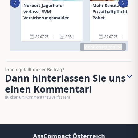
Norbert Jagerhofer
Mehr Schutz mit de
verlässt RVM
Privathaftpflicht Plus
Versicherungsmakler
Paket
29.07.25
|
1
Min.
29.07.25
|
2
Mehr anzeigen
Ihnen gefällt dieser Beitrag?
Dann hinterlassen Sie uns
einen Kommentar!
(Klicken um Kommentar zu verfassen)
AssCompact Österreich