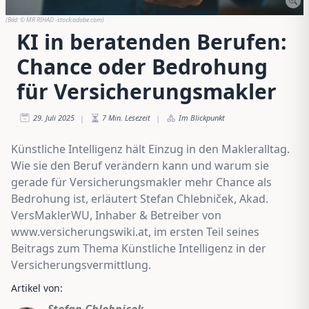
(Bild:
© MR RIHAD -stock.adobe.com
)
KI in beratenden Berufen:
Chance oder Bedrohung
für Versicherungsmakler
29. Juli 2025
7
Min. Lesezeit
Im Blickpunkt
|
|
Künstliche Intelligenz hält Einzug in den Makleralltag.
Wie sie den Beruf verändern kann und warum sie
gerade für Versicherungsmakler mehr Chance als
Bedrohung ist, erläutert Stefan Chlebniček, Akad.
VersMaklerWU, Inhaber & Betreiber von
www.versicherungswiki.at, im ersten Teil seines
Beitrags zum Thema Künstliche Intelligenz in der
Versicherungsvermittlung.
Artikel von:
Stefan Chlebnicek