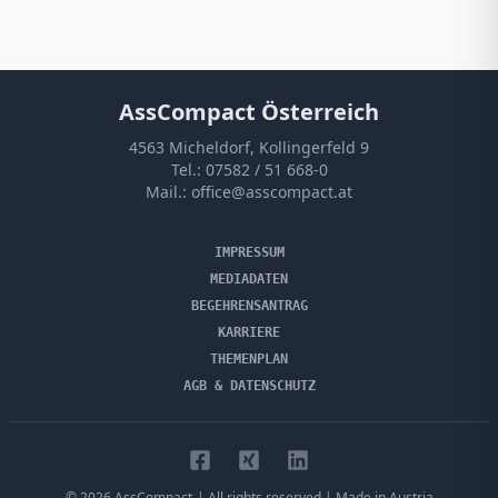
AssCompact Österreich
4563 Micheldorf, Kollingerfeld 9
Tel.:
07582 / 51 668-0
Mail.:
office@asscompact.at
IMPRESSUM
MEDIADATEN
BEGEHRENSANTRAG
KARRIERE
THEMENPLAN
AGB & DATENSCHUTZ
©
2026
AssCompact
| All rights reserved | Made in Austria