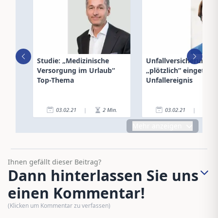
Studie: „Medizinische
Unfallversicherung: 
Versorgung im Urlaub“
„plötzlich“ eingetret
Top-Thema
Unfallereignis
03.02.21
|
2
Min.
03.02.21
|
4
Mehr anzeigen
Ihnen gefällt dieser Beitrag?
Dann hinterlassen Sie uns
einen Kommentar!
(Klicken um Kommentar zu verfassen)