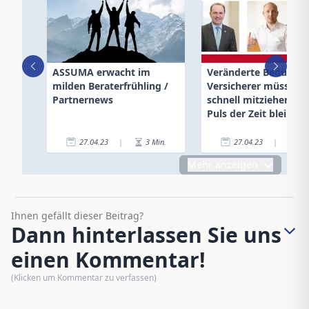
ASSUMA erwacht im
Veränderte Bedürfnis
milden Beraterfrühling /
Versicherer müssen
Partnernews
schnell mitziehen u
Puls der Zeit bleiben –
2
27.04.23
|
3
Min.
27.04.23
|
4
Mehr anzeigen
Ihnen gefällt dieser Beitrag?
Dann hinterlassen Sie uns
einen Kommentar!
(Klicken um Kommentar zu verfassen)