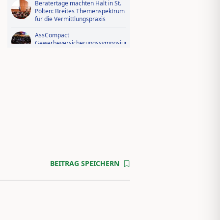
Beratertage machten Halt in St.
Pölten: Breites Themenspektrum
für die Vermittlungspraxis
AssCompact
Gewerbeversicherungssymposium
2026: Der Fotorückblick
Videorückblick zum AssCompact
Trendtag 2025
BEITRAG SPEICHERN