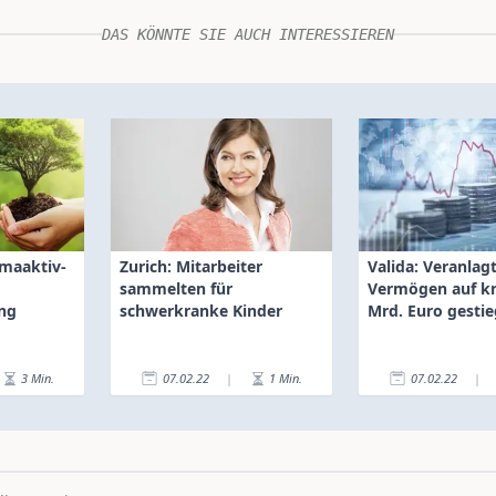
DAS KÖNNTE SIE AUCH INTERESSIEREN
imaaktiv-
Zurich: Mitarbeiter
Valida: Veranlag
sammelten für
Vermögen auf k
ng
schwerkranke Kinder
Mrd. Euro gesti
3
Min.
07.02.22
|
1
Min.
07.02.22
|