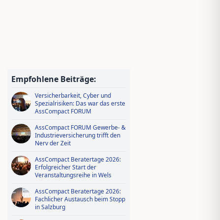
Jungmakler Award 2026 − jetzt
bewerben und profitieren!
Wissen tanken, IDD-Stunden
sichern – Ausbildungsoffensive in
Empfohlene Beiträge:
AssCompact Live TV
Versicherbarkeit, Cyber und
Spezialrisiken: Das war das erste
AssCompact FORUM
AssCompact FORUM Gewerbe- &
Industrieversicherung trifft den
Nerv der Zeit
AssCompact Beratertage 2026:
Erfolgreicher Start der
Veranstaltungsreihe in Wels
AssCompact Beratertage 2026:
Fachlicher Austausch beim Stopp
in Salzburg