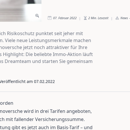
07. Februar 2022
2
Min. Lesezeit
News
-
|
|
h Risikoschutz punktet seit jeher mit
fen. Viele neue Leistungsmerkmale machen
versche jetzt noch attraktiver für Ihre
 Highlight: Die beliebte Immo-Aktion läuft
 ins Dreamteam und starten Sie gemeinsam
 Veröffentlicht am
07.02.2022
Norden
oversche wird in drei Tarifen angeboten,
uch mit fallender Versicherungssumme.
ung gibt es jetzt auch im Basis-Tarif – und