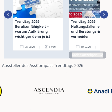
Trendtag 2026:
Trendtag 2026:
Berufsunfähigkeit –
Haftungsfallen erkenn
warum Aufklärung
und Beratungsrisiken
wichtiger denn je ist
vermeiden
06.08.26
|
6
Min.
30.07.26
|
8
Min
Mehr anzeigen
Aussteller des AssCompact Trendtags 2026