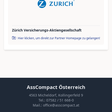
Zürich Versicherungs-Aktiengesellschaft
Hier klicken, um direkt zur Partner Homepage zu gelangen!
AssCompact Österreich
4563 Micheldorf, Kollingerfeld 9
Tel.:
07582 / 51 668-0
Mail.:
office@asscompact.at