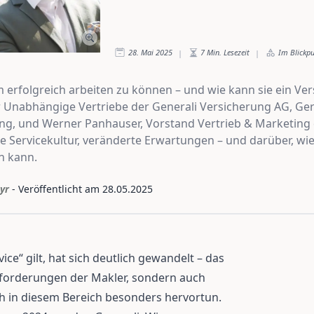
28. Mai 2025
7
Min. Lesezeit
Im Blickp
|
|
 erfolgreich arbeiten zu können – und wie kann sie ein Ve
r Unabhängige Vertriebe der Generali Versicherung AG, Gerh
ng, und Werner Panhauser, Vorstand Vertrieb & Marketing
 Servicekultur, veränderte Erwartungen – und darüber, wi
n kann.
yr
- Veröffentlicht am
28.05.2025
ice“ gilt, hat sich deutlich gewandelt – das
nforderungen der Makler, sondern auch
ich in diesem Bereich besonders hervortun.