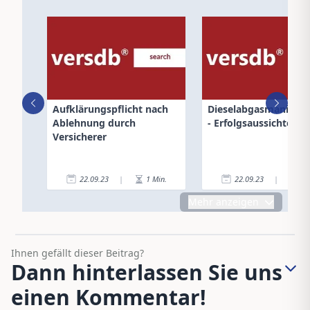
Aufklärungspflicht nach
Dieselabgasmanipula
Ablehnung durch
- Erfolgsaussichten
Versicherer
22.09.23
|
1
Min.
22.09.23
|
1
Mehr anzeigen
Ihnen gefällt dieser Beitrag?
Dann hinterlassen Sie uns
einen Kommentar!