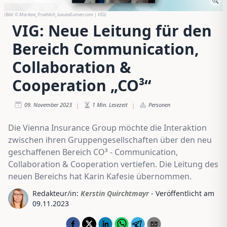
(Bild:
© Marlene_Froehlich_luxundLumen.com | VIG
)
VIG: Neue Leitung für den
Bereich Communication,
Collaboration &
Cooperation „CO³“
09. November 2023
1
Min. Lesezeit
Personen
|
|
Die Vienna Insurance Group möchte die Interaktion
zwischen ihren Gruppengesellschaften über den neu
geschaffenen Bereich CO³ - Communication,
Collaboration & Cooperation vertiefen. Die Leitung des
neuen Bereichs hat Karin Kafesie übernommen.
Redakteur/in:
Kerstin Quirchtmayr
- Veröffentlicht am
09.11.2023