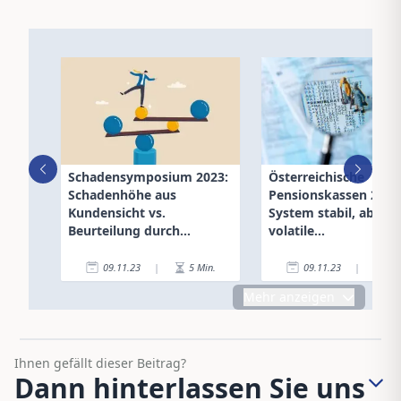
Schadensymposium 2023:
Österreichische
Schadenhöhe aus
Pensionskassen 2023
Kundensicht vs.
System stabil, aber
Beurteilung durch
volatile
Versicherer
Veranlagungsperfor
09.11.23
|
5
Min.
09.11.23
|
5
Mehr anzeigen
Ihnen gefällt dieser Beitrag?
Dann hinterlassen Sie uns