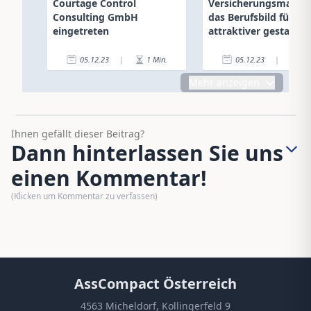
Courtage Control
Versicherungsmakler 
Consulting GmbH
das Berufsbild für Fr
eingetreten
attraktiver gestalten
05.12.23
|
1
Min.
05.12.23
|
2
Mehr anzeigen
Ihnen gefällt dieser Beitrag?
Dann hinterlassen Sie uns
einen Kommentar!
(Klicken um Kommentar zu verfassen)
AssCompact Österreich
4563 Micheldorf, Kollingerfeld 9