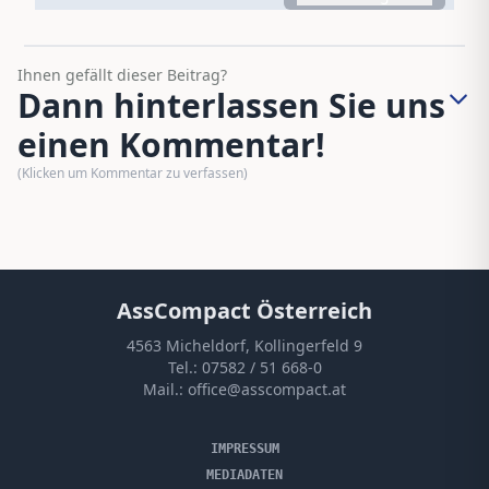
Ihnen gefällt dieser Beitrag?
Dann hinterlassen Sie uns
einen Kommentar!
(Klicken um Kommentar zu verfassen)
AssCompact Österreich
4563 Micheldorf, Kollingerfeld 9
Tel.:
07582 / 51 668-0
Mail.:
office@asscompact.at
IMPRESSUM
MEDIADATEN