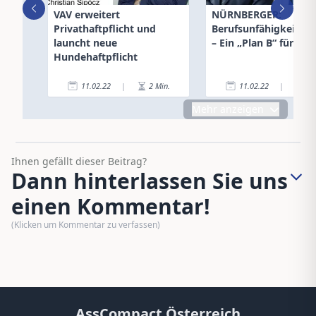
VAV erweitert
NÜRNBERGER:
Privathaftpflicht und
Berufsunfähigkeitsve
launcht neue
– Ein „Plan B“ für alle
Hundehaftpflicht
11.02.22
|
2
Min.
11.02.22
|
4
Mehr anzeigen
Ihnen gefällt dieser Beitrag?
Dann hinterlassen Sie uns
einen Kommentar!
(Klicken um Kommentar zu verfassen)
AssCompact Österreich