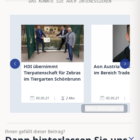
DAS KÖNNTE SIE AUCH INTERESSIEREN
HDI übernimmt
Aon Austria: Neue Le
Tierpatenschaft für Zebras
im Bereich Trade Cred
im Tiergarten Schönbrunn
05.05.21
|
2
Min.
05.05.21
|
2
Mehr anzeigen
Ihnen gefällt dieser Beitrag?