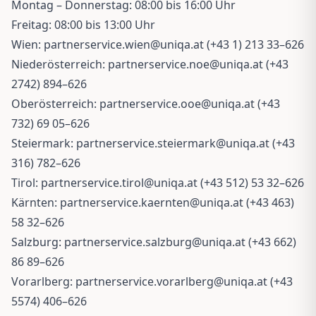
Montag – Donnerstag: 08:00 bis 16:00 Uhr
Freitag: 08:00 bis 13:00 Uhr
Wien:
partnerservice.wien@uniqa.at
(+43 1) 213 33–626
Niederösterreich:
partnerservice.noe@uniqa.at
(+43
2742) 894–626
Oberösterreich:
partnerservice.ooe@uniqa.at
(+43
732) 69 05–626
Steiermark:
partnerservice.steiermark@uniqa.at
(+43
316) 782–626
Tirol:
partnerservice.tirol@uniqa.at
(+43 512) 53 32–626
Kärnten:
partnerservice.kaernten@uniqa.at
(+43 463)
58 32–626
Salzburg:
partnerservice.salzburg@uniqa.at
(+43 662)
86 89–626
Vorarlberg:
partnerservice.vorarlberg@uniqa.at
(+43
5574) 406–626