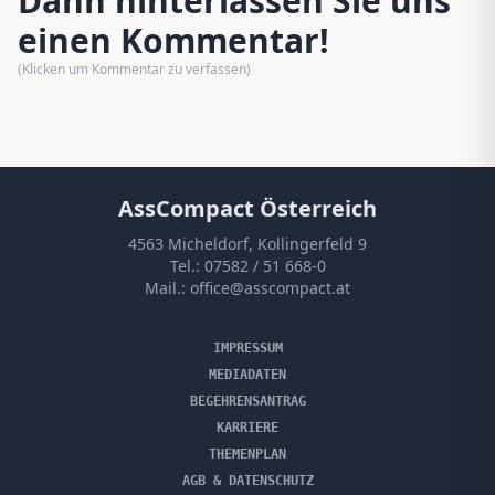
Dann hinterlassen Sie uns
einen Kommentar!
(Klicken um Kommentar zu verfassen)
AssCompact Österreich
4563 Micheldorf, Kollingerfeld 9
Tel.:
07582 / 51 668-0
Mail.:
office@asscompact.at
IMPRESSUM
MEDIADATEN
BEGEHRENSANTRAG
KARRIERE
THEMENPLAN
AGB & DATENSCHUTZ