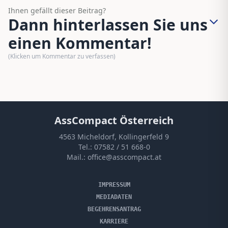
Ihnen gefällt dieser Beitrag?
Dann hinterlassen Sie uns
einen Kommentar!
(Klicken um Kommentar zu verfassen)
AssCompact Österreich
4563 Micheldorf, Kollingerfeld 9
Tel.:
07582 / 51 668-0
Mail.:
office@asscompact.at
IMPRESSUM
MEDIADATEN
BEGEHRENSANTRAG
KARRIERE