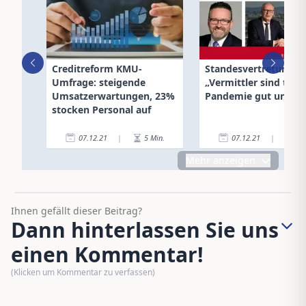
Creditreform KMU-
Standesvertretungen
Umfrage: steigende
„Vermittler sind trotz
Umsatzerwartungen, 23%
Pandemie gut unter
stocken Personal auf
07.12.21
|
5
Min.
07.12.21
|
6
Mehr anzeigen
Ihnen gefällt dieser Beitrag?
Dann hinterlassen Sie uns
einen Kommentar!
(Klicken um Kommentar zu verfassen)