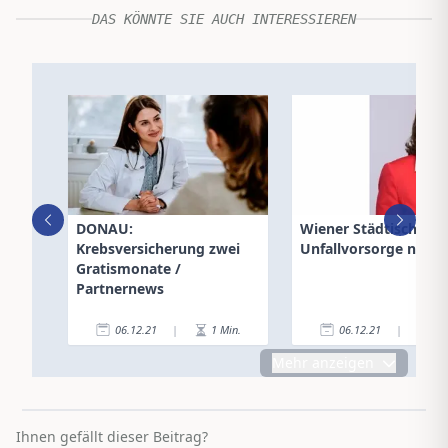
DAS KÖNNTE SIE AUCH INTERESSIEREN
DONAU:
Wiener Städtische le
Krebsversicherung zwei
Unfallvorsorge neu a
Gratismonate /
Partnernews
06.12.21
|
1
Min.
06.12.21
|
3
Mehr anzeigen
Ihnen gefällt dieser Beitrag?