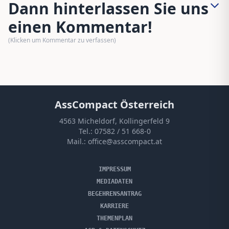
Dann hinterlassen Sie uns
einen Kommentar!
(Klicken um Kommentar zu verfassen)
AssCompact Österreich
4563 Micheldorf, Kollingerfeld 9
Tel.:
07582 / 51 668-0
Mail.:
office@asscompact.at
IMPRESSUM
MEDIADATEN
BEGEHRENSANTRAG
KARRIERE
THEMENPLAN