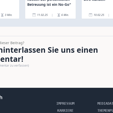
Betreuung ist ein No-Go"
3
Min.
11.02.25
|
6
Min.
10.02.25
|
dieser Beitrag?
interlassen Sie uns einen
ntar!
mentar zu verfassen)
h
IMPRESSUM
MEDIADA
KARRIERE
THEMENP