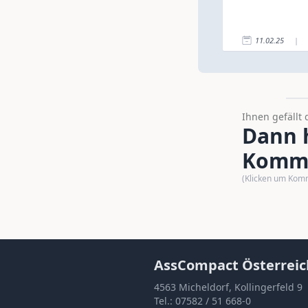
11.02.25
|
Ihnen gefällt 
Dann h
Komme
(Klicken um Kom
AssCompact Österreic
4563 Micheldorf, Kollingerfeld 9
Tel.:
07582 / 51 668-0