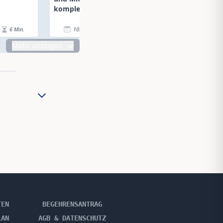
komplex, aber essenziell
6
Min.
10.02.25
|
5
Min.
10.02.25
|
Mehr anzeigen
TEN
BEGEHRENSANTRAG
LAN
AGB & DATENSCHUTZ