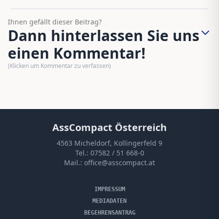
Ihnen gefällt dieser Beitrag?
Dann hinterlassen Sie uns
einen Kommentar!
(Klicken um Kommentar zu verfassen)
AssCompact Österreich
4563 Micheldorf, Kollingerfeld 9
Tel.:
07582 / 51 668-0
Mail.:
office@asscompact.at
IMPRESSUM
MEDIADATEN
BEGEHRENSANTRAG