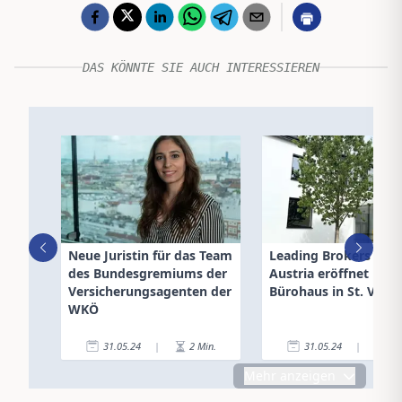
DAS KÖNNTE SIE AUCH INTERESSIEREN
Neue Juristin für das Team
Leading Brokers Uni
des Bundesgremiums der
Austria eröffnet neu
Versicherungsagenten der
Bürohaus in St. Valen
WKÖ
31.05.24
|
2
Min.
31.05.24
|
2
Mehr anzeigen